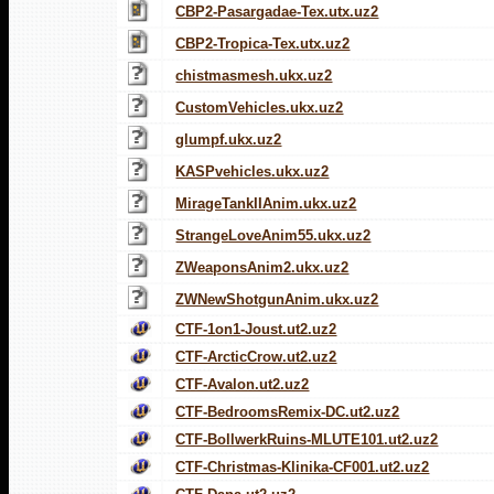
CBP2-Pasargadae-Tex.utx.uz2
CBP2-Tropica-Tex.utx.uz2
chistmasmesh.ukx.uz2
CustomVehicles.ukx.uz2
glumpf.ukx.uz2
KASPvehicles.ukx.uz2
MirageTankIIAnim.ukx.uz2
StrangeLoveAnim55.ukx.uz2
ZWeaponsAnim2.ukx.uz2
ZWNewShotgunAnim.ukx.uz2
CTF-1on1-Joust.ut2.uz2
CTF-ArcticCrow.ut2.uz2
CTF-Avalon.ut2.uz2
CTF-BedroomsRemix-DC.ut2.uz2
CTF-BollwerkRuins-MLUTE101.ut2.uz2
CTF-Christmas-Klinika-CF001.ut2.uz2