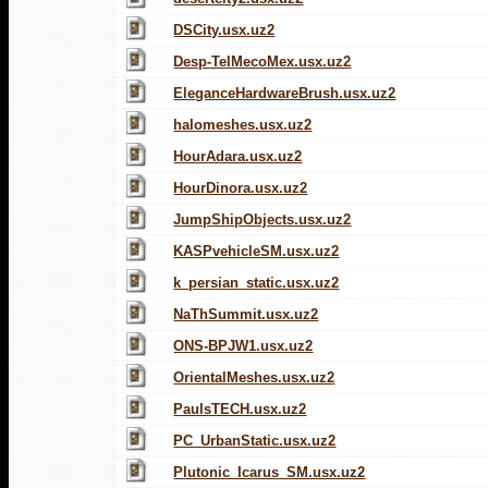
DSCity.usx.uz2
Desp-TelMecoMex.usx.uz2
EleganceHardwareBrush.usx.uz2
halomeshes.usx.uz2
HourAdara.usx.uz2
HourDinora.usx.uz2
JumpShipObjects.usx.uz2
KASPvehicleSM.usx.uz2
k_persian_static.usx.uz2
NaThSummit.usx.uz2
ONS-BPJW1.usx.uz2
OrientalMeshes.usx.uz2
PaulsTECH.usx.uz2
PC_UrbanStatic.usx.uz2
Plutonic_Icarus_SM.usx.uz2