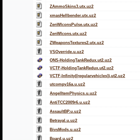
ZAmmoSkins3.utx.uz2
xmasHellbender.utx.uz2
ZenWIconsPulse.utx.uz2
ZenWIcons.utx.uz2
ZWeaponsTextures2.utx.uz2
VSOverride.u.uz2
ONS-HoldingTankRedux.ut2.uz2
VCTF-HoldingTankRedux.ut2.uz2
VCTF-Infinity((regularvehicles)).ut2.uz2
utcompv16a.u.uz2
AngelItemPhysics.u.uz2
AntiTCC2009r6.u.uz2
AssaultBP.u.uz2
Betrayal.u.uz2
BivsMods.u.uz2
Board.u.uz2