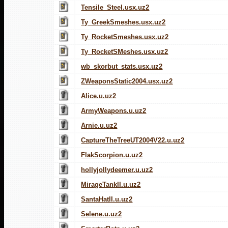
Tensile_Steel.usx.uz2
Ty_GreekSmeshes.usx.uz2
Ty_RocketSmeshes.usx.uz2
Ty_RocketSMeshes.usx.uz2
wb_skorbut_stats.usx.uz2
ZWeaponsStatic2004.usx.uz2
Alice.u.uz2
ArmyWeapons.u.uz2
Arnie.u.uz2
CaptureTheTreeUT2004V22.u.uz2
FlakScorpion.u.uz2
hollyjollydeemer.u.uz2
MirageTankII.u.uz2
SantaHatII.u.uz2
Selene.u.uz2