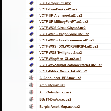
VCTF-Tropik.ut2.uz2
VCTF-TwinPeaks.ut2.uz2
VCTF-UP-Archangel.ut2.uz2
VCTF-UP-MilitaryFortPT.ut2.uz2
VCTF-WGS-CircuitCity.ut2.uz2
VCTF-WGS-DragonSpire.ut2.uz2
VCTF-WGS-Horsellcommon.ut2.uz2
VCTF-WGS-IDOLWORSHIP2K4.ut2.uz2
VCTF-WGS-Twilight.ut2.uz2
VCTF-WingMen_XL.ut2.uz2
VCTF-WS-StupidDeathRocket2K4.ut2.uz2
VCTF-X-Mas_Veniis_b4.ut2.uz2
A_Announcer_BP2.uax.uz2
AmbCity.uax.uz2
AmbOutside.uax.uz2
BBs1945wAr.uax.uz2
Burgis-Amok-Map.uax.uz2