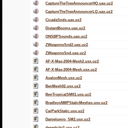
CaptureTheTreeAnnouncerHQ.uax.uz2
CaptureTheTreeAnnouncerLQ.uax.uz2
CicadaSnds.uax.uz2
DistantBooms.uax.uz2
ONSBPSounds.uax.uz2
ZWeaponsSnd2.uax.uz2
ZWeaponsSnd.uax.uz2
AF-X-Mas-2004-Mesh2.usx.uz2
AF-X-Mas-2004-Mesh.usx.uz2
AvalonMesh.usx.uz2
BenMesh02.usx.uz2
BenTropicalSM01.usx.uz2
BradleysNMPStaticMeshes.usx.uz2
CarParkStatic.usx.uz2
Danielumio_SM2.usx.uz2
desertcity2.usx.uz2