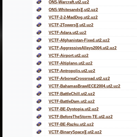
ONS-Warcraft.ut2.uz2
ONS-Whitesands][.ut2.uz2
VCTF-2-2-MadDog.ut2.uz2
VCTF-2Towers][.ut2.uz2
VCTF-Adara.ut2.uz2
VCTF-Afghanistan-Fixed.ut2.uz2
VCTF-AggressiveAlleys2004.ut2.uz2
VCTF-Airport.ut2.uz2
VCTF-Altiplano.ut2.uz2
VCTF-Antropolis.ut2.uz2
VCTF-ArboreaCrossroad.ut2.uz2
VCTF-BahamasBrawlECE2004.ut2.uz2
VCTF-BattleChill.ut2.uz2
VCTF-BattleDam.ut2.uz2
VCTF-BE-Dystopia.ut2.uz2
VCTF-BeforeTheStorm-TE.ut2.uz2
VCTF-BE-Razku.ut2.uz2
VCTF-BinarySpace][.ut2.uz2