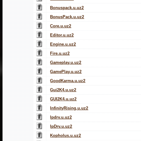
Bonuspack.u.uz2
BonusPack.u.uz2
Core.u.uz2
Editor.u.uz2
Engine.u.uz2
Fire.u.uz2
Gameplay.u.uz2
GamePlay.u.uz2
GoodKarma.u.uz2
Gui2K4.u.uz2
GUI2K4.u.uz2
InfinityRising.u.uz2
Ipdrv.u.uz2
IpDrv.u.uz2
Kopholus.u.uz2