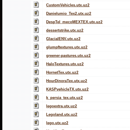
CustomVehicles.utx.uz2
Danielumio_Tex2.utx.uz2
DespTel_mecoMEXTEX.utx.uz2
dessertstrike.utx.uz2
GlacialENV.utx.uz2
glumpftextures.utx.uz2
greener-pastures.utx.uz2
HaloTextures.utx.uz2
HornetTex.utx.uz2
HourDinoraTex.utx.uz2
KASPvehicleTX.utx.uz2
k_persia_tex.utx.uz2
legoextra.utx.uz2
Legoland.utx.uz2
lego.utx.uz2