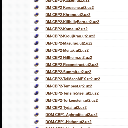
DM-CBP2-Kadath.ut2.uz2
DM-CBP2-Kerosene.ut2.uz2
DM-CBP2-Khrono.ut2.uz2
DM-CBP2-KillbillyBarn.ut2.uz2
DM-CBP2-Koma.ut2.uz2
DM-CBP2-KroujKran.ut2.uz2
DM-CBP2-Masurao.ut2.uz2
DM-CBP2-Meitak.ut2.uz2
DM-CBP2-Niflheim.ut2.uz2
DM-CBP2-Reconstruct.ut2.uz2
DM-CBP2-Summit.ut2.uz2
DM-CBP2-TelMecoMEX.ut2.uz2
DM-CBP2-Tempest.ut2.uz2
DM-CBP2-TensileSteel.ut2.uz2
DM-CBP2-Torkenstein.ut2.uz2
DM-CBP2-Tydal.ut2.uz2
DOM-CBP1-Aphrodite.ut2.uz2
DOM-CBP1-Hathor.ut2.uz2