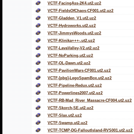
VCTF-FacingAss-2K4.ut2.uz2
VCTF-FieldsOfChaos-CF001.ut2.uz2
VCTF-Gladden_V1.ut2.uz2
VCTF-Hydroworks.ut2.uz2
VCTF-JimmysWoods.ut2.uz2
VCTF-Klinika+++-.ut2.uz2
VCTF-LavaValley-V2.ut2.uz2
VCTF-NoParking.ut2.uz2
VCTF-OL-Dawn.ut2.uz2
VCTF-PavilionWars-CF001.ut2.uz2
VCTF-[pbg]-LegoSpamBox.ut2.uz2
VCTF-Pipeline-Redux.ut2.uz2
VCTF-Powerlines2007.ut2.uz2
VCTF-RB-Mad_River_Massacre-CF004.ut2.uz2
VCTF-Skorch-SE.ut2.uz2
VCTF-Slax.ut2.uz2
VCTF-Swamp.ut2.uz2
VCTF-TCMP-DG-FalloutIsland-RVS001.ut2.uz2