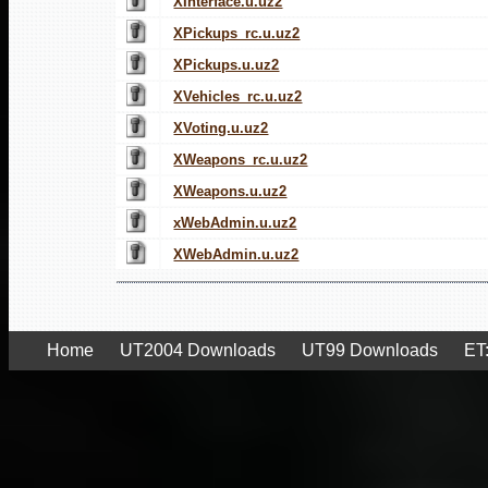
XInterface.u.uz2
XPickups_rc.u.uz2
XPickups.u.uz2
XVehicles_rc.u.uz2
XVoting.u.uz2
XWeapons_rc.u.uz2
XWeapons.u.uz2
xWebAdmin.u.uz2
XWebAdmin.u.uz2
Home
UT2004 Downloads
UT99 Downloads
ET