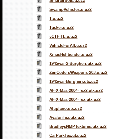
SmarterBots.u.uz2
SwampVehicles.u.uz2
T.u.uz2
Tucker.u.uz2
vCTF-TL.u.uz2
VehicleForAll.u.uz2
XmasHellbender.u.uz2
1945war-2-Burgherr.utx.uz2
ZenCodersWeapons-203.u.uz2
1945war-Burgherr.utx.uz2
AF-X-Mas-2004-Tex2.utx.uz2
AF-X-Mas-2004-Tex.utx.uz2
Altiplano.utx.uz2
AvalonTex.utx.uz2
BradleysNMPTextures.utx.uz2
CarParkTex.utx.uz2