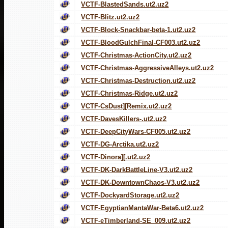
VCTF-BlastedSands.ut2.uz2
VCTF-Blitz.ut2.uz2
VCTF-Block-Snackbar-beta-1.ut2.uz2
VCTF-BloodGulchFinal-CF003.ut2.uz2
VCTF-Christmas-ActionCity.ut2.uz2
VCTF-Christmas-AggressiveAlleys.ut2.uz2
VCTF-Christmas-Destruction.ut2.uz2
VCTF-Christmas-Ridge.ut2.uz2
VCTF-CsDust][Remix.ut2.uz2
VCTF-DavesKillers-.ut2.uz2
VCTF-DeepCityWars-CF005.ut2.uz2
VCTF-DG-Arctika.ut2.uz2
VCTF-Dinora][.ut2.uz2
VCTF-DK-DarkBattleLine-V3.ut2.uz2
VCTF-DK-DowntownChaos-V3.ut2.uz2
VCTF-DockyardStorage.ut2.uz2
VCTF-EgyptianMantaWar-Beta6.ut2.uz2
VCTF-eTimberland-SE_009.ut2.uz2