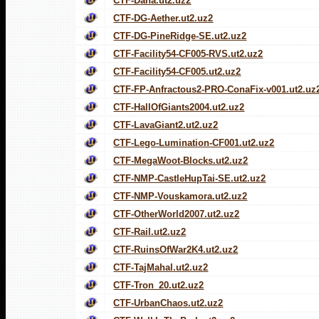
CTF-Dana.ut2.uz2
CTF-DG-Aether.ut2.uz2
CTF-DG-PineRidge-SE.ut2.uz2
CTF-Facility54-CF005-RVS.ut2.uz2
CTF-Facility54-CF005.ut2.uz2
CTF-FP-Anfractous2-PRO-ConaFix-v001.ut2.uz
CTF-HallOfGiants2004.ut2.uz2
CTF-LavaGiant2.ut2.uz2
CTF-Lego-Lumination-CF001.ut2.uz2
CTF-MegaWoot-Blocks.ut2.uz2
CTF-NMP-CastleHupTai-SE.ut2.uz2
CTF-NMP-Vouskamora.ut2.uz2
CTF-OtherWorld2007.ut2.uz2
CTF-Rail.ut2.uz2
CTF-RuinsOfWar2K4.ut2.uz2
CTF-TajMahal.ut2.uz2
CTF-Tron_20.ut2.uz2
CTF-UrbanChaos.ut2.uz2