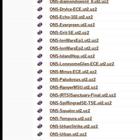
ONS-diamondsword_8.ut2.uz2
ONS-DryIce-ECE.ut2.uz2
ONS-Echo-102.ut2.uz2
ONS-Evergreen.ut2.uz2
ONS-Grit-SE.ut2.uz2
ONS-IonWarsEp1.ut2.uz2
ONS-IonWarsEp2.ut2.uz2
ONS-IslandHop.ut2.uz2
ONS-LonesomeGlen-ECE.ut2.uz2
ONS-Minus-ECE.ut2.uz2
ONS-Paludosus.ut2.uz2
ONS-RangerMSU.ut2.uz2
ONS-(RTS)Sanctuary-Final.ut2.uz2
ONS-SpiffingradSE-TSE.ut2.uz2
ONS-Squalor.ut2.uz2
ONS-Tempura.ut2.uz2
ONS-UrbanStrike.ut2.uz2
ONS-Urban.ut2.uz2