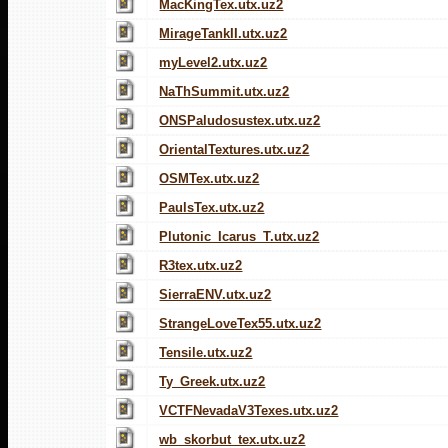
MacKingTex.utx.uz2
MirageTankII.utx.uz2
myLevel2.utx.uz2
NaThSummit.utx.uz2
ONSPaludosustex.utx.uz2
OrientalTextures.utx.uz2
OSMTex.utx.uz2
PaulsTex.utx.uz2
Plutonic_Icarus_T.utx.uz2
R3tex.utx.uz2
SierraENV.utx.uz2
StrangeLoveTex55.utx.uz2
Tensile.utx.uz2
Ty_Greek.utx.uz2
VCTFNevadaV3Texes.utx.uz2
wb_skorbut_tex.utx.uz2