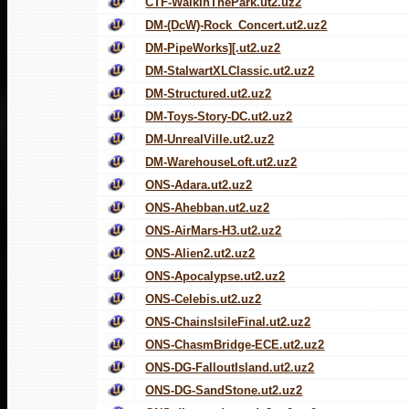
CTF-WalkInThePark.ut2.uz2
DM-(DcW)-Rock_Concert.ut2.uz2
DM-PipeWorks][.ut2.uz2
DM-StalwartXLClassic.ut2.uz2
DM-Structured.ut2.uz2
DM-Toys-Story-DC.ut2.uz2
DM-UnrealVille.ut2.uz2
DM-WarehouseLoft.ut2.uz2
ONS-Adara.ut2.uz2
ONS-Ahebban.ut2.uz2
ONS-AirMars-H3.ut2.uz2
ONS-Alien2.ut2.uz2
ONS-Apocalypse.ut2.uz2
ONS-Celebis.ut2.uz2
ONS-ChainsIsileFinal.ut2.uz2
ONS-ChasmBridge-ECE.ut2.uz2
ONS-DG-FalloutIsland.ut2.uz2
ONS-DG-SandStone.ut2.uz2